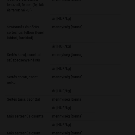
lehúzott, félben (fej, láb
1 192,
és farok nélkül)
ár [HUF/kg]
663,
Szalonnás és bõrös
mennyiség [tonna]
sertéshús, félben (fejjel,
571,
lábbal, farokkal)
ár [HUF/kg]
554,
Sertés karaj, csonttal,
mennyiség [tonna]
96,
szűzpecsenye nélkül
ár [HUF/kg]
804,
Sertés comb, csont
mennyiség [tonna]
246,
nélkül
ár [HUF/kg]
739,
Sertés tarja, csonttal
mennyiség [tonna]
102,
ár [HUF/kg]
669,
Más sertéshús csonttal
mennyiség [tonna]
1 708,
ár [HUF/kg]
403,
Más sertéshús csont
mennyiség [tonna]