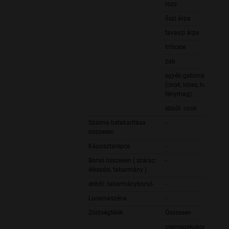
rozs
őszi árpa
tavaszi árpa
triticale
zab
egyéb gabonafélék
(cirok, köles, hajdina,
fénymag)
ebből: cirok
Szalma betakarítása
-
összesen
Káposztarepce
-
Borsó összesen ( száraz:
-
étkezési, takarmány )
ebből: takarmányborsó
-
Lucernaszéna
-
Zöldségfélék
Összesen
csemegekukorica