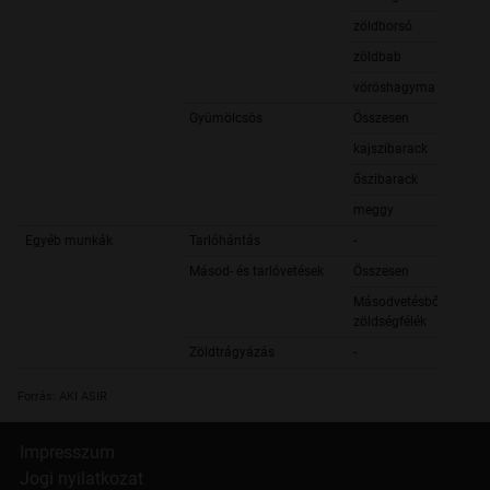
zöldborsó
zöldbab
vöröshagyma
Gyümölcsös
Összesen
kajszibarack
őszibarack
meggy
Egyéb munkák
Tarlóhántás
-
Másod- és tarlóvetések
Összesen
Másodvetésből:
zöldségfélék
Zöldtrágyázás
-
Forrás: AKI ASIR
Impresszum
Jogi nyilatkozat