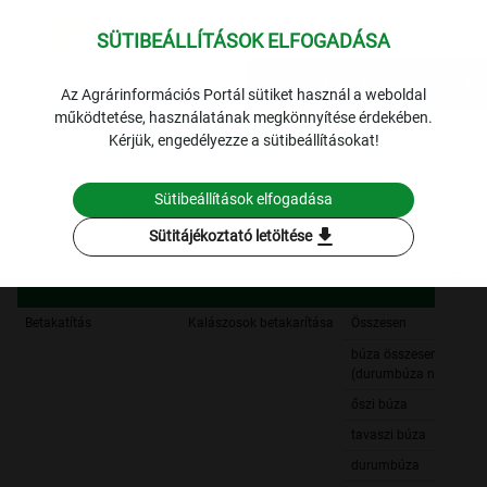
SÜTIBEÁLLÍTÁSOK ELFOGADÁSA
expand_more
Lekérdezések
Az Agrárinformációs Portál sütiket használ a weboldal
működtetése, használatának megkönnyítése érdekében.
1253 Tájékoztató jelentések a mezőgazdasági munkáról
2.
Kérjük, engedélyezze a sütibeállításokat!
Nyári munkák helyzete
2005. július 05.
2005. július 05.
Sütibeállítások elfogadása
Szűrési feltételek
download
Sütitájékoztató letöltése
Betakatítás
Kalászosok betakarítása
Összesen
búza összesen
(durumbúza nélkül)
őszi búza
tavaszi búza
durumbúza