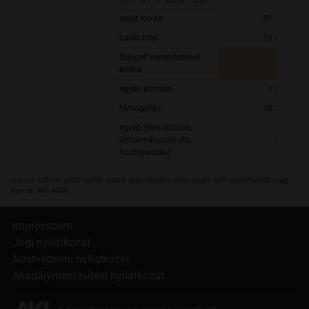
saját forrás
51 464 955,
banki hitel
18 688 082,
lízingelt berendezések
értéke
egyéb kölcsön
1 555 992,
támogatás
38 299 499,
egyéb (társvállalati,
önkormányzati stb.
375 377,
hozzájárulás)
A piros színnel jelölt cellák adatai adatvédelmi okok miatt nem jeleníthetők meg.
Forrás: AKI ASIR
Impresszum
Jogi nyilatkozat
Adatvédelmi nyilatkozat
Akadálymentesítési nyilatkozat