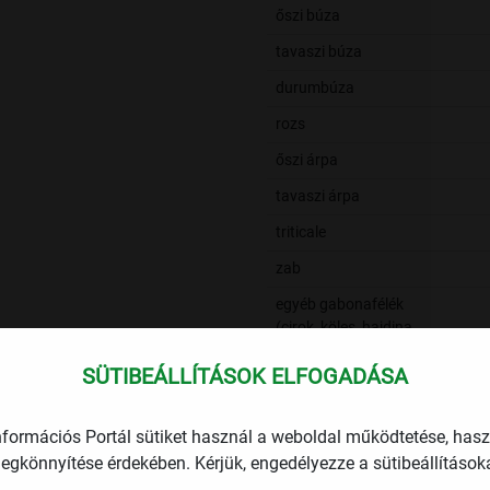
őszi búza
tavaszi búza
durumbúza
rozs
őszi árpa
tavaszi árpa
triticale
zab
egyéb gabonafélék
(cirok, köles, hajdina,
fénymag)
SÜTIBEÁLLÍTÁSOK ELFOGADÁSA
ebből: cirok
Szalma betakarítása
-
nformációs Portál sütiket használ a weboldal működtetése, has
összesen
egkönnyítése érdekében. Kérjük, engedélyezze a sütibeállításoka
Káposztarepce
-