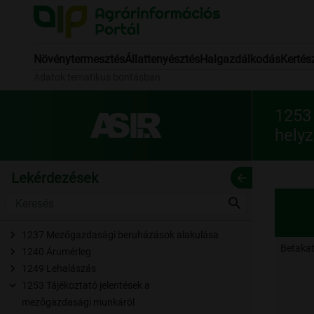
Növénytermesztés
Állattenyésztés
Halgazdálkodás
Kertés
Adatok tematikus bontásban
1253
helyz
Lekérdezések
arrow_back
search
1237 Mezőgazdasági beruházások alakulása
Betakat
1240 Árumérleg
1249 Lehalászás
1253 Tájékoztató jelentések a
mezőgazdasági munkáról