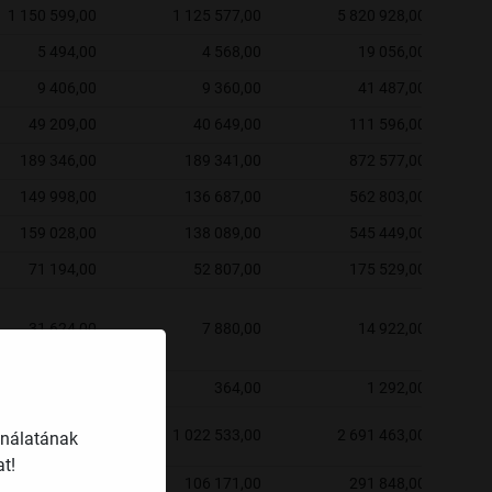
1 150 599,00
1 125 577,00
5 820 928,00
5 494,00
4 568,00
19 056,00
9 406,00
9 360,00
41 487,00
49 209,00
40 649,00
111 596,00
189 346,00
189 341,00
872 577,00
149 998,00
136 687,00
562 803,00
159 028,00
138 089,00
545 449,00
71 194,00
52 807,00
175 529,00
31 624,00
7 880,00
14 922,00
5 378,00
364,00
1 292,00
1 651 253,00
1 022 533,00
2 691 463,00
ználatának
t!
106 903,00
106 171,00
291 848,00