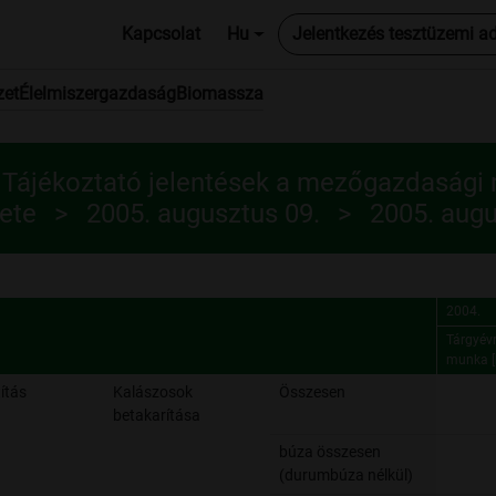
Kapcsolat
Hu
Jelentkezés tesztüzemi a
zet
Élelmiszergazdaság
Biomassza
 Tájékoztató jelentések a mezőgazdasági
ete
2005. augusztus 09.
2005. augu
2004.
Tárgyévr
munka [
2004.
Tárgyévr
ítás
Kalászosok
Összesen
munka [
betakarítása
búza összesen
(durumbúza nélkül)