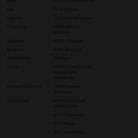
Borsó
PIL07 Tavaszi zöldborsó
14 0
Bab
PIL13 Zöldbab
1 0
Hagyma
VEG12-13 Fokhagyma
5
Paradicsom
VEG33 Étkezési
1 6
padicsom
Sárgarépa
VEG45 Sárgarépa
1 0
Burgonya
BUR01 Burgonya
6 3
Gyümölcsfélék
Összesen
22 4
Dinnye
FRU01-02 Görögdinnye
és tökre oltott
3 6
görögdinnye
Földieper (szamóca)
FRU04 Földieper
7
(szamóca)
Gyümölcsfák
ULT04 Kajszibarack
4 9
(sárgabarack)
ULT03 Őszibarack
2 2
ULT16 Meggy
12 0
ULT17 Cseresznye
2 5