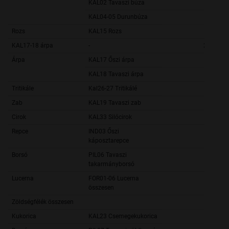
KAL02 Tavaszi búza
9 9
KAL04-05 Durunbúza
50 8
Rozs
KAL15 Rozs
37 8
KAL17-18 árpa
-
288 513,
Árpa
KAL17 Őszi árpa
259 9
KAL18 Tavaszi árpa
28 5
Tritikále
Kal26-27 Tritikálé
68 5
Zab
KAL19 Tavaszi zab
19 5
Cirok
KAL33 Silócirok
12 1
Repce
IND03 Őszi
174 1
káposztarepce
Borsó
PIL06 Tavaszi
4 7
takarmányborsó
Lucerna
FOR01-06 Lucerna
összesen
Zöldségfélék összesen
52 1
Kukorica
KAL23 Csemegekukorica
23 7