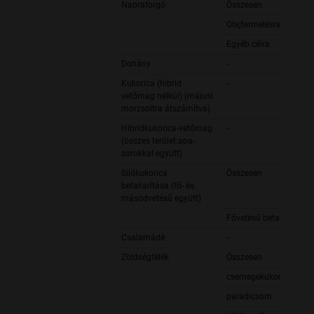
Napraforgó
Összesen
Olajtermelésre
Egyéb célra
Dohány
-
Kukorica (hibrid
-
vetőmag nélkül) (májusi
morzsoltra átszámítva)
Hibridkukorica-vetőmag
-
(összes terület:apa-
sorokkal együtt)
Silókukorica
Összesen
betakarítása (fő- és
másodvetésű együtt)
Fővetésű betakarítása
Csalamádé
-
Zöldségfélék
Összesen
csemegekukorica
paradicsom