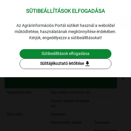
SÜTIBEÁLLÍTÁSOK ELFOGADÁSA
expand_more
Lekérdezések
Az Agrárinformációs Portál sütiket használ a weboldal
működtetése, használatának megkönnyítése érdekében.
1253 Tájékoztató jelentések a mezőgazdasági munkáról
3.
Kérjük, engedélyezze a sütibeállításokat!
Őszi munkák helyzete
2006. október 09.
2006. október 09.
Sütibeállítások elfogadása
Szűrési feltételek
download
Sütitájékoztató letöltése
Talajelőkészítés
Őszi vetésű növények alá
-
Tavaszi vetésű növények
-
alá
Őszi vetés
Összesen
-
Gabonafélék vetése
Összesen
Búza (durumbúza nélkü