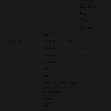
Durumbúza
Rozs
Triticale
Őszi árpa
Repce
-
Betakatítás
Rizs (indián rizs nélkül)
-
Indián rizs
-
Burgonya
-
Cukorrépa
-
Bab
-
Lóbab
-
Egyéb száraz hüvelyesek
-
(csillagfürt, lencse,
csicseriborsó)
Olajlen
-
Szója
-