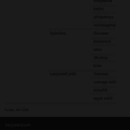
zöldpaprika
karfiol
görögdinnye
vöröshagyma
Gyümölcs
Összesen
őszibarack
alma
téli alma
körte
Leszüretelt szőlő
Összesen
csemege szőlő
borszőlő
egyéb szőlő
Forrás: AKI ASIR
Impresszum