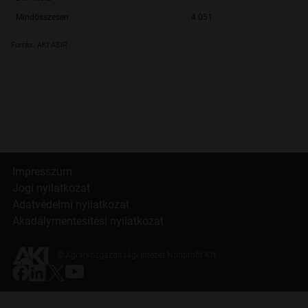
Mindösszesen
4 051
4 949,
Forrás: AKI ASIR
Impresszum
Jogi nyilatkozat
Adatvédelmi nyilatkozat
Akadálymentesítési nyilatkozat
© Agrárközgazdasági Intézet Nonprofit Kft.