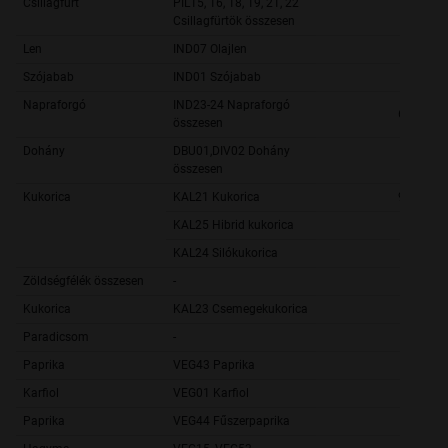
Csillagfürt
PIL15, 16, 18, 19, 21, 22
193,
Csillagfürtök összesen
Len
IND07 Olajlen
1 207,
Szójabab
IND01 Szójabab
67 635,
Napraforgó
IND23-24 Napraforgó
689 774,
összesen
Dohány
DBU01,DIV02 Dohány
2 851,
összesen
Kukorica
KAL21 Kukorica
941 603,
KAL25 Hibrid kukorica
27 222,
KAL24 Silókukorica
56 923,
Zöldségfélék összesen
-
Kukorica
KAL23 Csemegekukorica
27 335,
Paradicsom
-
Paprika
VEG43 Paprika
1 062,
Karfiol
VEG01 Karfiol
187,
Paprika
VEG44 Fűszerpaprika
1 138,