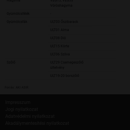
Hagyma
VEG15, VEG53
1 360,
Vöröshagyma
Gyümölcsfélék
-
Gyümölcsfák
ULT03 Őszibarack
2 620,
ULT01 Alma
21 510,
ULT08 Dió
9 251,
ULT15 Körte
1 852,
ULT06 Szilva
6 007,
Szőlő
ULT29 Csemegeszőlő
372,
ültetvény
ULT19-20 borszőlő
51 882,
Forrás: AKI ASIR
Impresszum
Jogi nyilatkozat
Adatvédelmi nyilatkozat
Akadálymentesítési nyilatkozat