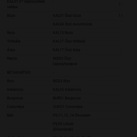
KAL01-27 Gabonafélék
-
1 466 309,
vetése
Búza
KAL01 Őszi búza
1 007 394,
KAL04 Őszi durumbúza
19 536,
Rozs
KAL15 Rozs
36 361,
Tritikále
KAL27 Őszi tritikálé
70 478,
Árpa
KAL17 Őszi árpa
332 540,
Repce
IND03 Őszi
186 132,
káposztarepce
BETAKARÍTÁS
-
Rizs
RIZ03 Rizs
2 334,
Indiánrizs
KAL35 Indiánrizs
1 111,
Burgonya
BUR01 Burgonya
6 406,
Cukorrépa
CUK01 Cukorrépa
9 741,
Bab
PIL11, 12, 14 Összesen
278,
PIL09 Lóbab
40,
(Disznóbab)