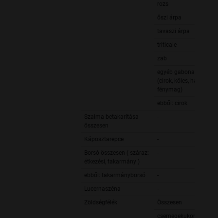
rozs
őszi árpa
tavaszi árpa
triticale
zab
egyéb gabonafélék
(cirok, köles, hajdina,
fénymag)
ebből: cirok
Szalma betakarítása
-
összesen
Káposztarepce
-
Borsó összesen ( száraz:
-
étkezési, takarmány )
ebből: takarmányborsó
-
Lucernaszéna
-
Zöldségfélék
Összesen
csemegekukorica