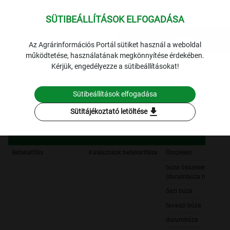
SÜTIBEÁLLÍTÁSOK ELFOGADÁSA
expand_more
Lekérdezések
Az Agrárinformációs Portál sütiket használ a weboldal
működtetése, használatának megkönnyítése érdekében.
1253 Tájékoztató jelentések a mezőgazdasági munkáról
2.
Kérjük, engedélyezze a sütibeállításokat!
Nyári munkák helyzete
2006. július 10.
2006. július 10.
Sütibeállítások elfogadása
Szűrési feltételek
download
Sütitájékoztató letöltése
Betakatítás
Kalászosok betakarítása
Összesen
búza összesen
(durumbúza nélkül)
őszi búza
tavaszi búza
durumbúza