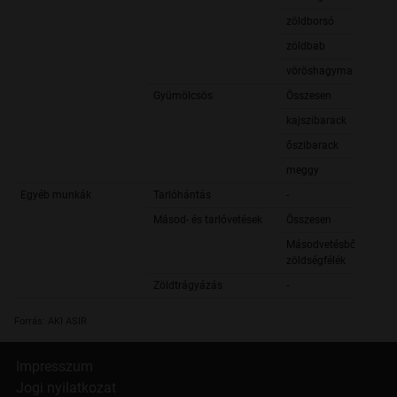
zöldborsó
zöldbab
vöröshagyma
Gyümölcsös
Összesen
kajszibarack
őszibarack
meggy
Egyéb munkák
Tarlóhántás
-
Másod- és tarlóvetések
Összesen
Másodvetésből:
zöldségfélék
Zöldtrágyázás
-
Forrás: AKI ASIR
Impresszum
Jogi nyilatkozat