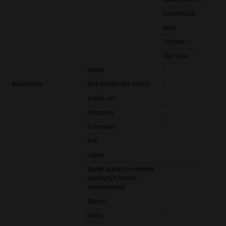
Durumbúza
Rozs
Triticale
Őszi árpa
Repce
-
Betakatítás
Rizs (indián rizs nélkül)
-
Indián rizs
-
Burgonya
-
Cukorrépa
-
Bab
-
Lóbab
-
Egyéb száraz hüvelyesek
-
(csillagfürt, lencse,
csicseriborsó)
Olajlen
-
Szója
-