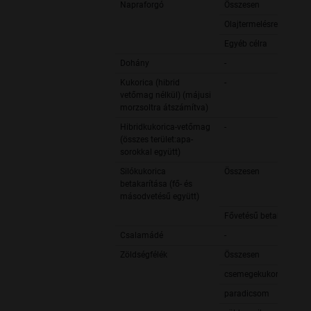
Napraforgó
Összesen
Olajtermelésre
Egyéb célra
Dohány
-
Kukorica (hibrid
-
vetőmag nélkül) (májusi
morzsoltra átszámítva)
Hibridkukorica-vetőmag
-
(összes terület:apa-
sorokkal együtt)
Silókukorica
Összesen
betakarítása (fő- és
másodvetésű együtt)
Fővetésű betakarítása
Csalamádé
-
Zöldségfélék
Összesen
csemegekukorica
paradicsom