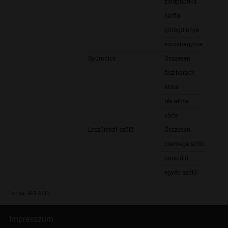
zöldpaprika
karfiol
görögdinnye
vöröshagyma
Gyümölcs
Összesen
őszibarack
alma
téli alma
körte
Leszüretelt szőlő
Összesen
csemege szőlő
borszőlő
egyéb szőlő
Forrás: AKI ASIR
Impresszum