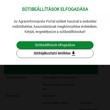
SÜTIBEÁLLÍTÁSOK ELFOGADÁSA
expand_more
Lekérdezések
Az Agrárinformációs Portál sütiket használ a weboldal
működtetése, használatának megkönnyítése érdekében.
1253 Tájékoztató jelentések a mezőgazdasági munkáról
3.
Kérjük, engedélyezze a sütibeállításokat!
Őszi munkák helyzete
2014. október 13.
2014. október 13.
Sütibeállítások elfogadása
Szűrési feltételek
download
Sütitájékoztató letöltése
Talajelőkészítés
Őszi vetésű növények alá
-
Tavaszi vetésű növények
-
alá
Őszi vetés
Összesen
-
Gabonafélék vetése
Összesen
Búza (durumbúza nélkü