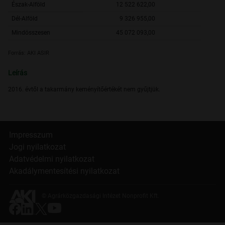
Észak-Alföld
12 522 622,00
Dél-Alföld
9 326 955,00
Mindösszesen
45 072 093,00
Forrás: AKI ASIR
Leírás
2016. évtől a takarmány keményítőértékét nem gyűjtjük.
Impresszum
Jogi nyilatkozat
Adatvédelmi nyilatkozat
Akadálymentesítési nyilatkozat
© Agrárközgazdasági Intézet Nonprofit Kft.