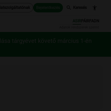
search
accessibility_new
datszolgáltatónak
Bejelentkezés
Keresés
ASIR
PÁIR
FADN
Adatok rendszerek szerint
lása tárgyévet követő március 1-én