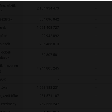
góeszközök
2 134 934 473
-
en
készletek
884 096 042
-
ések
1 021 408 727
-
pírok
22 942 892
-
zközök
206 486 813
-
 időbeli
52 807 581
-
olások
ök összesen
4 244 805 245
-
)
SOK
-
-
 tőke
1 523 183 231
-
egyzett tőke
281 571 187
-
t eredmény
262 553 247
-