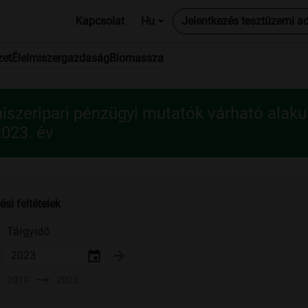
Kapcsolat
Hu
Jelentkezés tesztüzemi a
zet
Élelmiszergazdaság
Biomassza
iszeripari pénzügyi mutatók várható alaku
2023. év
ési feltételek
Tárgyidő
arrow_forward
trending_flat
2019
2023