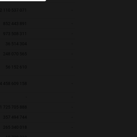
2 110 537 071
-
852 443 891
-
973 508 311
-
36 514 304
-
248 070 565
-
56 152 610
-
4 458 609 158
-
-
-
1 725 705 888
-
357 494 744
-
265 340 018
-