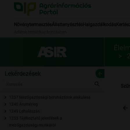
Növénytermesztés
Állattenyésztés
Halgazdálkodás
Kertés
Adatok tematikus bontásban
Élelm
Lekérdezések
arrow_back
search
Szűr
1237 Mezőgazdasági beruházások alakulása
1240 Árumérleg
arrow_back
1249 Lehalászás
1253 Tájékoztató jelentések a
mezőgazdasági munkáról