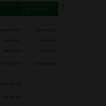
 évi várható
Aktuális évi várhatóból
F]
élelmiszer ipar [ezer
HUF]
 évi várható
Aktuális évi várhatóból
-
-
F]
élelmiszer ipar [ezer
HUF]
5 954 719 677
5 542 292 195
89 853 252
46 515 130
68 264 212
36 233 918
6 112 837 142
5 625 041 244
-
-
4 801 268 759
-
655 326 220
-