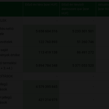
Előző évi tény [ezer HUF]
Előző évi tényből
Aktuális
élelmiszerb ipar [ezer
[ezer HU
HUF]
Előző évi tény [ezer HUF]
Előző évi tényből
Aktuális
ELEK
-
-
élelmiszerb ipar [ezer
[ezer HU
HUF]
ítés nettó
5 658 604 316
5 233 301 501
ele
evételek
122 760 893
51 260 746
 saját
113 419 138
86 491 272
tmények értéke
tó termelési
5 894 784 348
5 371 053 520
.+ 3.+4.)
DÍTÁSOK
-
-
llegű
4 579 395 845
-
tások
 jellegű
421 214 975
-
tások