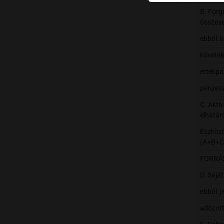
B. For
összes
ebből: 
követel
értékpa
pénzes
C. Aktív
elhatár
Eszköz
(A+B+C
FORRÁ
D. Saját
ebből: j
adózot