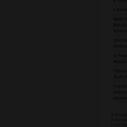
E. Célt
F. Köte
ebből: 
lejáratú
kötelez
rövid le
kötelez
G. Passz
elhatár
Forrás
(D.+E.+
Foglalk
száma (
decembe
A piros sz
A zöld szí
Forrás: AK