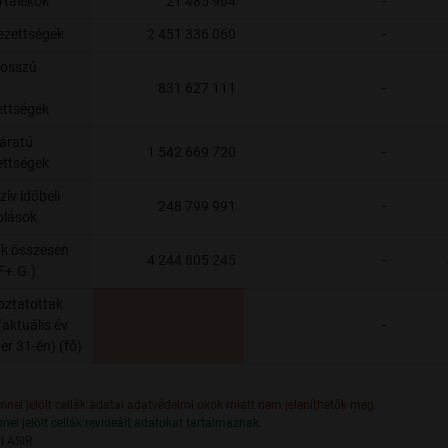
artalékok
21 485 964
-
lezettségek
2 451 336 060
-
hosszú
831 627 111
-
ettségek
járatú
1 542 669 720
-
ettségek
ív időbeli
248 799 991
-
olások
ok összesen
4 244 805 245
-
F+.G.)
oztatottak
aktuális év
-
r 31-én) (fő)
ínnel jelölt cellák adatai adatvédelmi okok miatt nem jeleníthetők meg.
nnel jelölt cellák revideált adatokat tartalmaznak.
I ASIR