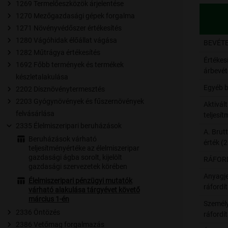
1269 Termelőeszközök árjelentése
1270 Mezőgazdasági gépek forgalma
1271 Növényvédőszer értékesítés
1280 Vágóhidak élőállat vágása
BEVÉT
1282 Műtrágya értékesítés
Értékes
1692 Főbb termények és termékek
árbevét
készletalakulása
Egyéb b
2202 Dísznövénytermesztés
2203 Gyógynövények és fűszernövények
Aktivált
felvásárlása
teljesí
2335 Élelmiszeripari beruházások
A. Brut
Beruházások várható
érték (2
teljesítményértéke az élelmiszeripar
gazdasági ágba sorolt, kijelölt
RÁFOR
gazdasági szervezetek körében
Anyagje
Élelmiszeripari pénzügyi mutatók
ráfordí
várható alakulása tárgyévet követő
március 1-én
Személyi
2336 Öntözés
ráfordí
2386 Vetőmag forgalmazás