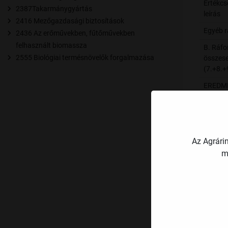
Értékcs
2387Takarmánygyártás
leírás
2416 Mezőgazdasági biztosítások
Egyéb r
2436 Az erőművekben, fűtőművekben
felhasznált biomassza
B. Ráfo
2555 Biológiai termésnövelők forgalmazása
összes
(7.+8.+
EREDM
C. Üzem
eredmén
MÉRLE
Az Agrári
KAPCS
ADATO
m
ESZKÖ
A. Befe
eszköz
ebből: t
eszköz