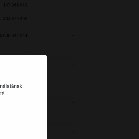
147 369 910
-
404 879 355
-
6 008 844 244
-
-
-
103 992 898
-
ználatának
-
-
t!
-
-
2 291 919 477
-
1 953 582 349
-