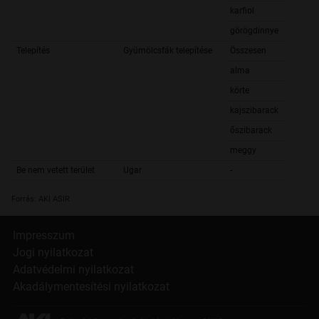
karfiol
görögdinnye
Telepítés
Gyümölcsfák telepítése
Összesen
alma
körte
kajszibarack
őszibarack
meggy
Be nem vetett terület
Ugar
-
Forrás: AKI ASIR
Impresszum
Jogi nyilatkozat
Adatvédelmi nyilatkozat
Akadálymentesítési nyilatkozat