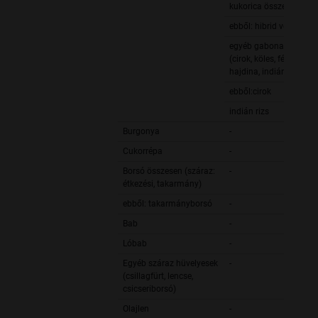
kukorica összesen
ebből: hibrid vetőmag
egyéb gabonafélék
(cirok, köles, fénymag,
hajdina, indián rizs)
ebből:cirok
indián rizs
Burgonya
-
Cukorrépa
-
Borsó összesen (száraz:
-
étkezési, takarmány)
ebből: takarmányborsó
-
Bab
-
Lóbab
-
Egyéb száraz hüvelyesek
-
(csillagfürt, lencse,
csicseriborsó)
Olajlen
-