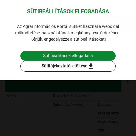
SÜTIBEÁLLÍTÁSOK ELFOGADÁSA
expand_more
Lekérdezések
Az Agrárinformációs Portál sütiket használ a weboldal
működtetése, használatának megkönnyítése érdekében.
1253 Tájékoztató jelentések a mezőgazdasági munkáról
1.
Kérjük, engedélyezze a sütibeállításokat!
Tavaszi munkák helyzete
2013. május 21.
2013. május 21.
Sütibeállítások elfogadása
Szűrési feltételek
download
Sütitájékoztató letöltése
Vetés
Tavaszi vetés összesen
-
Gabonafélék vetése
Összesen
tavaszi búza
tavaszi árpa
zab