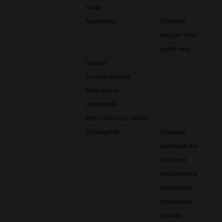
Szója
-
Napraforgó
Összesen
olajipari feldolgozásra
egyéb célra
Dohány
-
Lucerna telepítés
-
Silókukorica
-
Csalamádé
-
Rizs (indián rizs nélkül)
-
Zöldségfélék
Összesen
csemegekukorica
zöldborsó
vöröshagyma
paradicsom
zöldpaprika
zöldbab