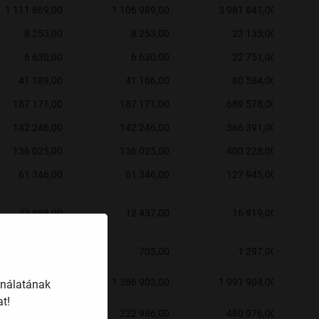
1 111 869,00
1 106 989,00
3 981 641,00
8 253,00
8 253,00
23 135,00
6 630,00
6 630,00
22 751,00
41 189,00
41 166,00
80 584,00
187 171,00
187 171,00
689 578,00
142 246,00
142 246,00
366 391,00
136 025,00
136 025,00
400 228,00
61 346,00
61 346,00
127 945,00
22 988,00
12 437,00
16 919,00
6 157,00
705,00
1 297,00
1 534 478,00
1 386 903,00
1 991 904,00
ználatának
t!
222 986,00
222 986,00
480 976,00