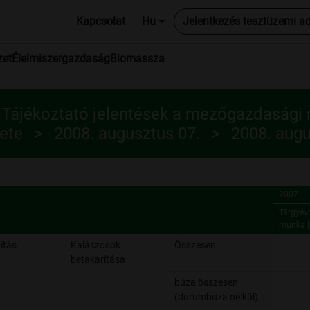
Kapcsolat
Hu
Jelentkezés tesztüzemi a
zet
Élelmiszergazdaság
Biomassza
 Tájékoztató jelentések a mezőgazdasági
ete
2008. augusztus 07.
2008. augu
2007.
Tárgyévr
munka [
2007.
Tárgyévr
ítás
Kalászosok
Összesen
munka [
betakarítása
búza összesen
(durumbúza nélkül)