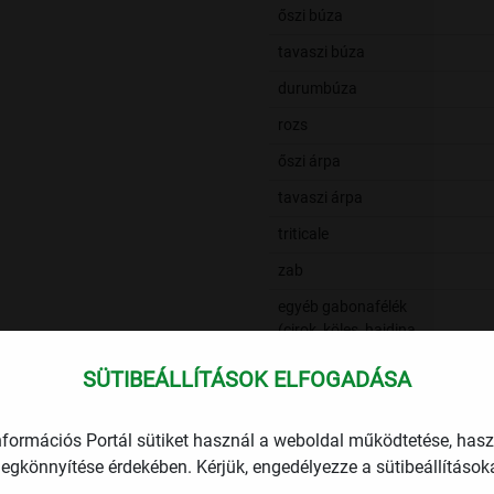
őszi búza
tavaszi búza
durumbúza
rozs
őszi árpa
tavaszi árpa
triticale
zab
egyéb gabonafélék
(cirok, köles, hajdina,
fénymag)
SÜTIBEÁLLÍTÁSOK ELFOGADÁSA
ebből: cirok
Szalma betakarítása
-
nformációs Portál sütiket használ a weboldal működtetése, has
összesen
egkönnyítése érdekében. Kérjük, engedélyezze a sütibeállításoka
Káposztarepce
-