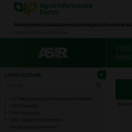
Növénytermesztés
Állattenyésztés
Halgazdálkodás
Kertés
Adatok tematikus bontásban
1253
helyz
Lekérdezések
arrow_back
search
1237 Mezőgazdasági beruházások alakulása
Betakat
1240 Árumérleg
1249 Lehalászás
1253 Tájékoztató jelentések a
mezőgazdasági munkáról