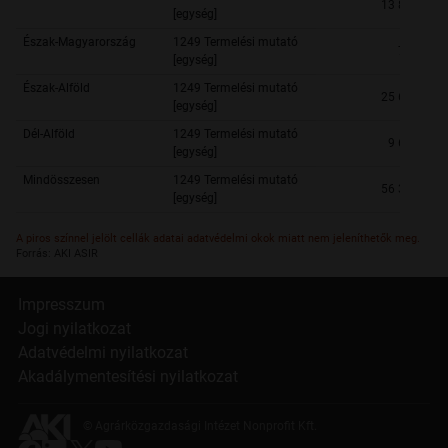
13 805 871,
[egység]
Észak-Magyarország
1249 Termelési mutató
750 200,
[egység]
Észak-Alföld
1249 Termelési mutató
25 621 111,
[egység]
Dél-Alföld
1249 Termelési mutató
9 696 614,
[egység]
Mindösszesen
1249 Termelési mutató
56 391 776,
[egység]
A piros színnel jelölt cellák adatai adatvédelmi okok miatt nem jeleníthetők meg.
Forrás: AKI ASIR
Impresszum
Jogi nyilatkozat
Adatvédelmi nyilatkozat
Akadálymentesítési nyilatkozat
© Agrárközgazdasági Intézet Nonprofit Kft.