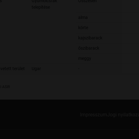
s
Gyümölcsfák
Összesen
telepítése
alma
körte
kajszibarack
őszibarack
meggy
vetett terület
Ugar
-
I ASIR
Impresszum
Jogi nyilatkoz