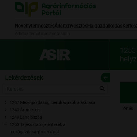
Növénytermesztés
Állattenyésztés
Halgazdálkodás
Kertés
Adatok tematikus bontásban
1253
helyz
Lekérdezések
arrow_back
search
1237 Mezőgazdasági beruházások alakulása
Vetés
1240 Árumérleg
1249 Lehalászás
1253 Tájékoztató jelentések a
mezőgazdasági munkáról