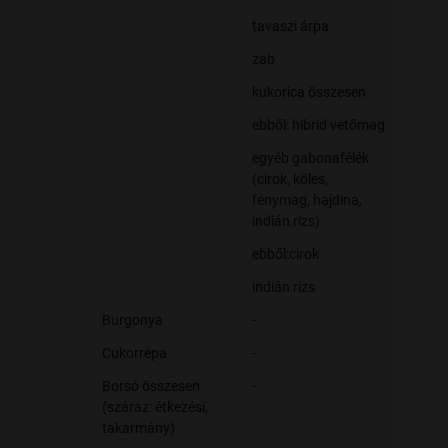
tavaszi árpa
zab
kukorica összesen
ebből: hibrid vetőmag
egyéb gabonafélék
(cirok, köles,
fénymag, hajdina,
indián rizs)
ebből:cirok
indián rizs
Burgonya
-
Cukorrépa
-
Borsó összesen
-
(száraz: étkezési,
takarmány)