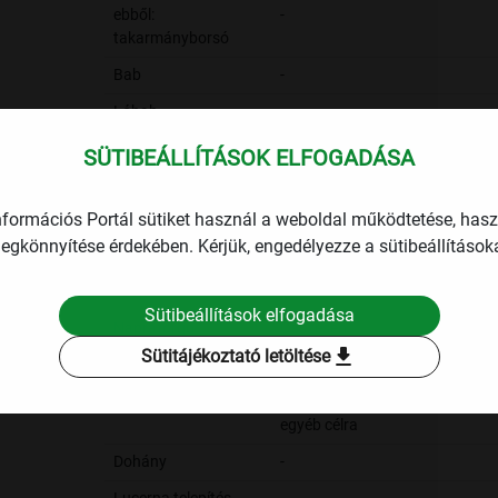
ebből:
-
takarmányborsó
Bab
-
Lóbab
-
Egyéb száraz
-
SÜTIBEÁLLÍTÁSOK ELFOGADÁSA
hüvelyesek
(csillagfürt, lencse,
nformációs Portál sütiket használ a weboldal működtetése, has
csicseriborsó)
egkönnyítése érdekében. Kérjük, engedélyezze a sütibeállításoka
Olajlen
-
Szója
-
Sütibeállítások elfogadása
Napraforgó
Összesen
download
Sütitájékoztató letöltése
olajipari
feldolgozásra
egyéb célra
Dohány
-