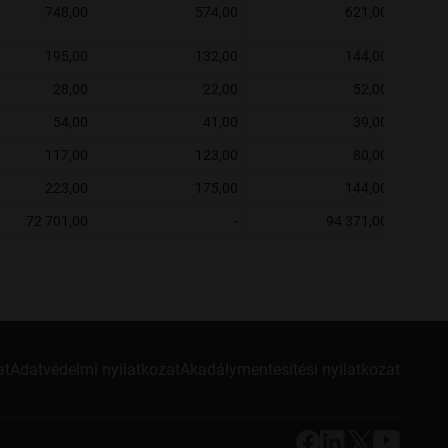
748,00
574,00
621,00
195,00
132,00
144,00
28,00
22,00
52,00
54,00
41,00
39,00
117,00
123,00
80,00
223,00
175,00
144,00
72 701,00
-
94 371,00
at
Adatvédelmi nyilatkozat
Akadálymentesítési nyilatkozat