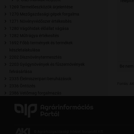
Telepíté
1269 Termelőeszközök árjelentése
1270 Mezőgazdasági gépek forgalma
1271 Növényvédőszer értékesítés
1280 Vágóhidak élőállat vágása
1282 Műtrágya értékesítés
1692 Főbb termények és termékek
készletalakulása
2202 Dísznövénytermesztés
2203 Gyógynövények és fűszernövények
Be nem 
felvásárlása
2335 Élelmiszeripari beruházások
Forrás: AK
2336 Öntözés
2386 Vetőmag forgalmazás
2387Takarmánygyártás
2416 Mezőgazdasági biztosítások
2436 Az erőművekben, fűtőművekben
felhasznált biomassza
2555 Biológiai termésnövelők forgalmazása
© Agrárközgazdasági Intézet Nonprofit Kft.