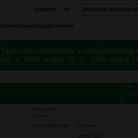
Kapcsolat
Hu
Jelentkezés tesztüzemi a
zet
Élelmiszergazdaság
Biomassza
 Tájékoztató jelentések a mezőgazdasági
ete
2009. május 18.
2009. május 18
2008.
előirány
2008.
előirány
Tavaszi vetés
-
összesen
Gabonafélék vetése
Összesen
tavaszi búza