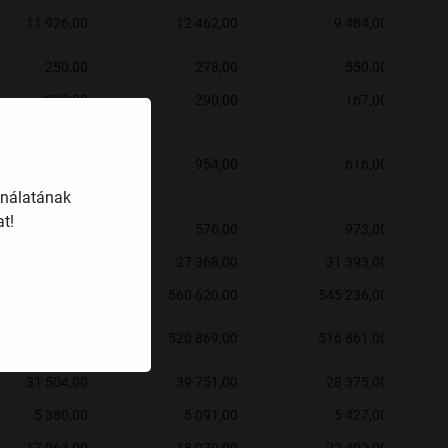
11 926,00
12 462,00
9 484,00
250,00
278,00
550,00
290,00
290,00
167,00
958,00
954,00
616,00
ználatának
t!
576,00
576,00
973,00
29 365,00
27 368,00
31 393,00
550 118,00
560 620,00
545 236,00
518 614,00
520 869,00
516 861,00
31 504,00
39 751,00
28 375,00
5 380,00
5 091,00
5 427,00