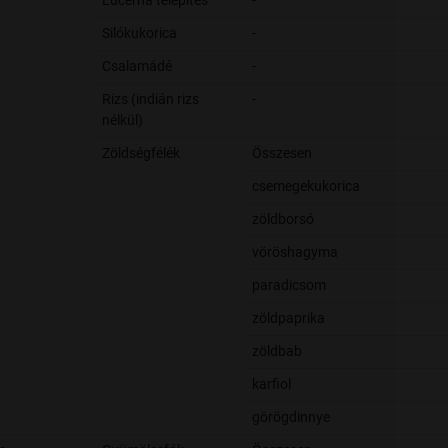
Lucerna telepítés
-
Silókukorica
-
Csalamádé
-
Rizs (indián rizs
-
nélkül)
Zöldségfélék
Összesen
csemegekukorica
zöldborsó
vöröshagyma
paradicsom
zöldpaprika
zöldbab
karfiol
görögdinnye