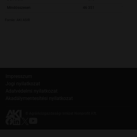
Mindösszesen
46 351
170 760,
Forrás: AKI ASIR
Impresszum
Jogi nyilatkozat
Adatvédelmi nyilatkozat
Akadálymentesítési nyilatkozat
© Agrárközgazdasági Intézet Nonprofit Kft.