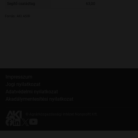
Segítő családtag
63,00
Forrás: AKI ASIR
Impresszum
Jogi nyilatkozat
Adatvédelmi nyilatkozat
Akadálymentesítési nyilatkozat
© Agrárközgazdasági Intézet Nonprofit Kft.