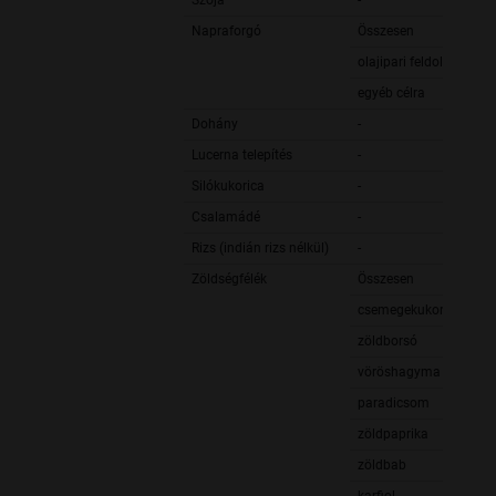
Szója
-
Napraforgó
Összesen
olajipari feldolgozásra
egyéb célra
Dohány
-
Lucerna telepítés
-
Silókukorica
-
Csalamádé
-
Rizs (indián rizs nélkül)
-
Zöldségfélék
Összesen
csemegekukorica
zöldborsó
vöröshagyma
paradicsom
zöldpaprika
zöldbab