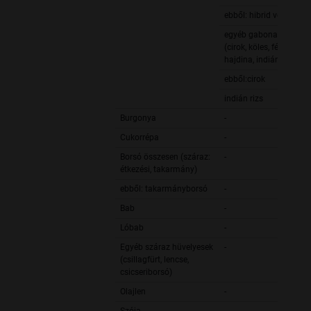
ebből: hibrid vetőmag
egyéb gabonafélék
(cirok, köles, fénymag,
hajdina, indián rizs)
ebből:cirok
indián rizs
Burgonya
-
Cukorrépa
-
Borsó összesen (száraz:
-
étkezési, takarmány)
ebből: takarmányborsó
-
Bab
-
Lóbab
-
Egyéb száraz hüvelyesek
-
(csillagfürt, lencse,
csicseriborsó)
Olajlen
-