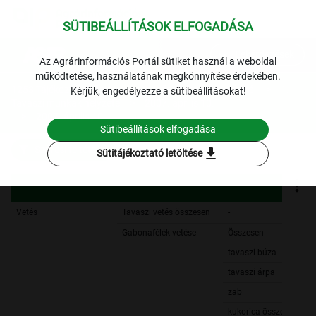
SÜTIBEÁLLÍTÁSOK ELFOGADÁSA
expand_more
Lekérdezések
Az Agrárinformációs Portál sütiket használ a weboldal
működtetése, használatának megkönnyítése érdekében.
1253 Tájékoztató jelentések a mezőgazdasági munkáról
1.
Kérjük, engedélyezze a sütibeállításokat!
Tavaszi munkák helyzete
2007. április 10.
2007. április 10.
Sütibeállítások elfogadása
Szűrési feltételek
download
Sütitájékoztató letöltése
Vetés
Tavaszi vetés összesen
-
Gabonafélék vetése
Összesen
tavaszi búza
tavaszi árpa
zab
kukorica összesen