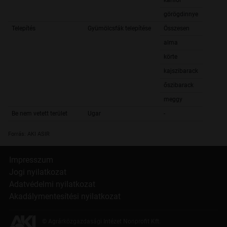
karfiol
görögdinnye
Telepítés
Gyümölcsfák telepítése
Összesen
alma
körte
kajszibarack
őszibarack
meggy
Be nem vetett terület
Ugar
-
Forrás: AKI ASIR
Impresszum
Jogi nyilatkozat
Adatvédelmi nyilatkozat
Akadálymentesítési nyilatkozat
© Agrárközgazdasági Intézet Nonprofit Kft.