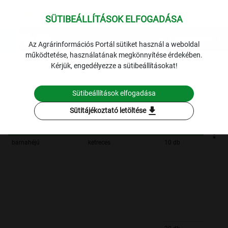
SÜTIBEÁLLÍTÁSOK ELFOGADÁSA
expand_more
Lekérdezések
Az Agrárinformációs Portál sütiket használ a weboldal
működtetése, használatának megkönnyítése érdekében.
Archivált adatok
Archív 2023
Baromfi
A ketreces
Kérjük, engedélyezze a sütibeállításokat!
tartásból származó tojás havi csomagolóhelyi ára
A ketreces tartásból származó tojás havi csomagolóhelyi ára
Sütibeállítások elfogadása
Szűrési feltételek
download
Sütitájékoztató letöltése
barnahéjú
ketreces
10 db