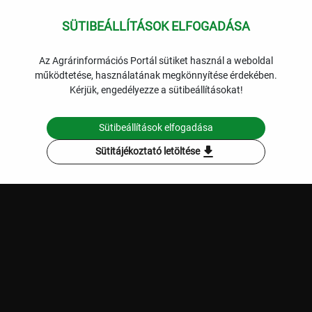
Figyelem
SÜTIBEÁLLÍTÁSOK ELFOGADÁSA
expand_more
Állattenyésztés
Lekérdezések
Az Agrárinformációs Portál sütiket használ a weboldal
Az adatok nem töltődtek be. Kérjük, indítsa el újra a
működtetése, használatának megkönnyítése érdekében.
lekérdezést!
Kérjük, engedélyezze a sütibeállításokat!
Szűrési feltételek
Sütibeállítások elfogadása
Bezár
Chart
download
Sütitájékoztató letöltése
Empty chart
Diagram
View as data table, Chart