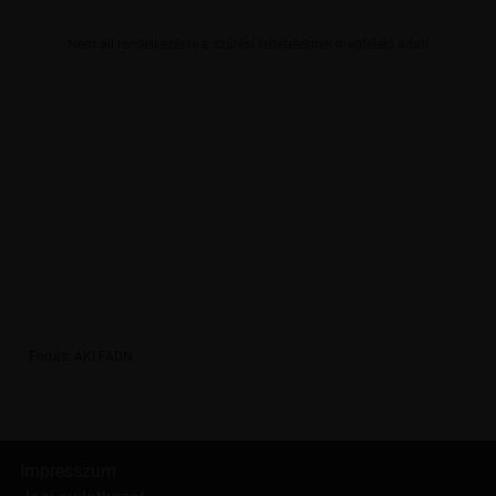
Nem áll rendelkezésre a szűrési feltételeknek megfelelő adat!
Forrás: AKI FADN
End of interactive chart.
Impresszum