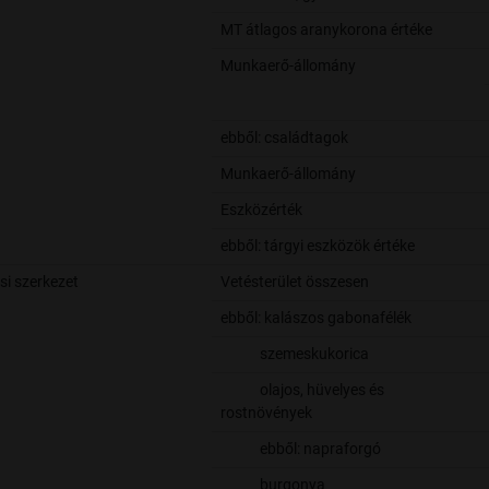
MT átlagos aranykorona értéke
Munkaerő-állomány
ebből: családtagok
Munkaerő-állomány
Eszközérték
ebből: tárgyi eszközök értéke
si szerkezet
Vetésterület összesen
ebből: kalászos gabonafélék
szemeskukorica
olajos, hüvelyes és
rostnövények
ebből: napraforgó
burgonya