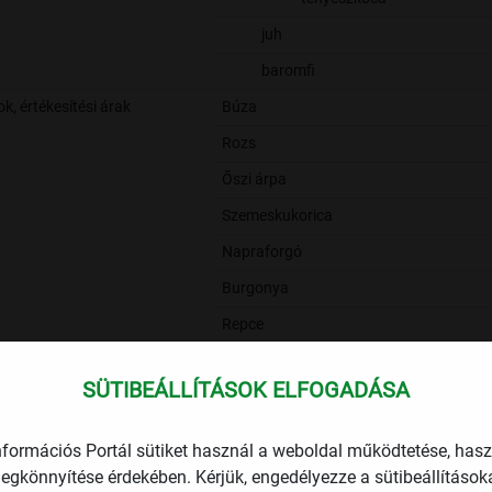
juh
baromfi
, értékesítési árak
Búza
Rozs
Őszi árpa
Szemeskukorica
Napraforgó
Burgonya
Repce
Tejhozam
SÜTIBEÁLLÍTÁSOK ELFOGADÁSA
Malac (felnevelt)
Tyúktojás
nformációs Portál sütiket használ a weboldal működtetése, has
Búza
egkönnyítése érdekében. Kérjük, engedélyezze a sütibeállításoka