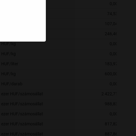
HUF/kg
0,00
HUF/kg
74,53
HUF/kg
107,04
HUF/kg
246,46
HUF/kg
0,00
HUF/kg
0,00
HUF/liter
183,97
HUF/kg
600,00
HUF/darab
0,00
ezer HUF/számosállat
2 422,71
ezer HUF/számosállat
988,83
ezer HUF/számosállat
0,00
ezer HUF/számosállat
817,82
ezer HUF/számosállat
887,86