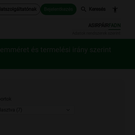
search
accessibility_new
datszolgáltatónak
Bejelentkezés
Keresés
ASIR
PÁIR
FADN
Adatok rendszerek szerint
emméret és termelési irány szerint
ortok
lasztva (7)