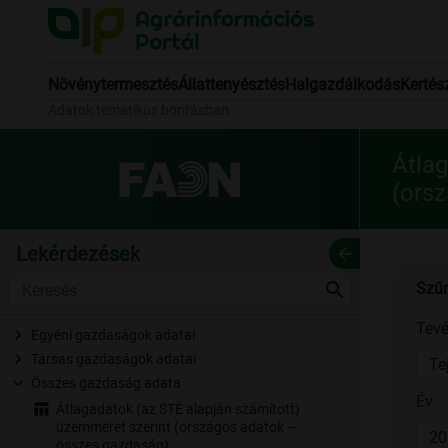
Növénytermesztés
Állattenyésztés
Halgazdálkodás
Kertés
Adatok tematikus bontásban
Átlag
(ors
Lekérdezések
arrow_back
search
Szűr
Tevé
Egyéni gazdaságok adatai
Társas gazdaságok adatai
Te
Összes gazdaság adata
Év
Átlagadatok (az STÉ alapján számított)
üzemméret szerint (országos adatok –
összes gazdaság)