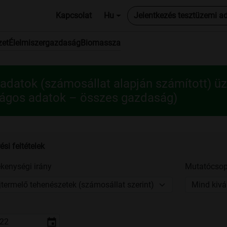
Kapcsolat
Hu
Jelentkezés tesztüzemi a
zet
Élelmiszergazdaság
Biomassza
adatok (számosállat alapján számított) üz
zágos adatok – összes gazdaság)
ési feltételek
kenységi irány
Mutatócsop
jtermelő tehenészetek (számosállat szerint)
Mind kivá