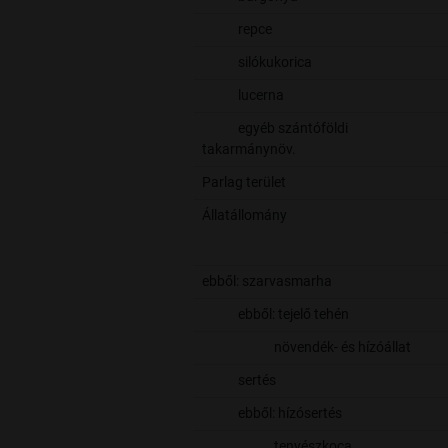
repce
silókukorica
lucerna
egyéb szántóföldi
takarmánynöv.
Parlag terület
Állatállomány
ebből: szarvasmarha
ebből: tejelő tehén
növendék- és hízóállat
sertés
ebből: hízósertés
tenyészkoca