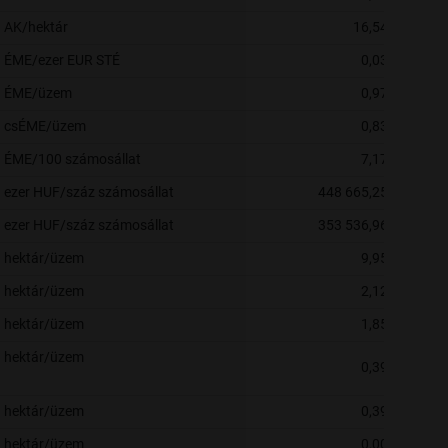
AK/hektár
16,54
ÉME/ezer EUR STÉ
0,03
ÉME/üzem
0,97
csÉME/üzem
0,83
ÉME/100 számosállat
7,17
ezer HUF/száz számosállat
448 665,25
ezer HUF/száz számosállat
353 536,96
hektár/üzem
9,95
hektár/üzem
2,12
hektár/üzem
1,85
hektár/üzem
0,39
hektár/üzem
0,39
hektár/üzem
0,00