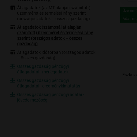
Átlagadatok (az MT alapján számított)
Üzemmé
üzemméret és termelési irány szerint
(országos adatok – összes gazdaság)
Adat, m
Üzemmé
Adat, m
Átlagadatok (számosállat alapján
számított) üzemméret és termelési irány
szerint (országos adatok – összes
gazdaság)
Átlagadatok idősorban (országos adatok
– összes gazdaság)
Összes gazdaság pénzügyi
átlagadatai - mérlegadatok
Eszköze
Összes gazdaság pénzügyi
átlagadatai - eredménykimutatás
Összes gazdaság pénzügyi adatai -
jövedelmezőség