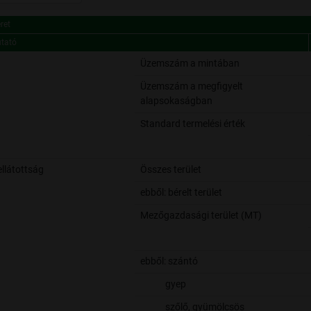
ret
utató
ret
utató
Üzemszám a mintában
Üzemszám a megfigyelt
alapsokaságban
Standard termelési érték
llátottság
Összes terület
ebből: bérelt terület
Mezőgazdasági terület (MT)
ebből: szántó
gyep
szőlő, gyümölcsös