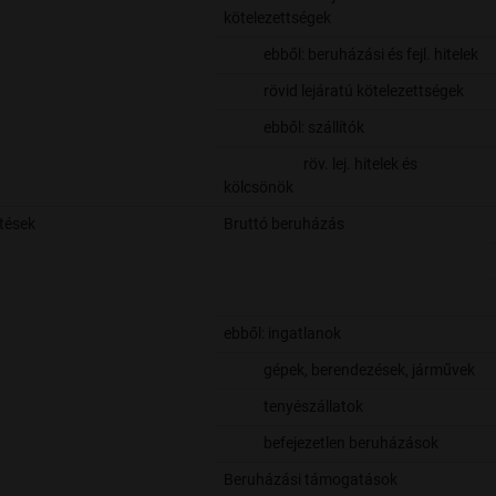
kötelezettségek
ebből: beruházási és fejl. hitelek
rövid lejáratú kötelezettségek
ebből: szállítók
röv. lej. hitelek és
kölcsönök
tések
Bruttó beruházás
ebből: ingatlanok
gépek, berendezések, járművek
tenyészállatok
befejezetlen beruházások
Beruházási támogatások