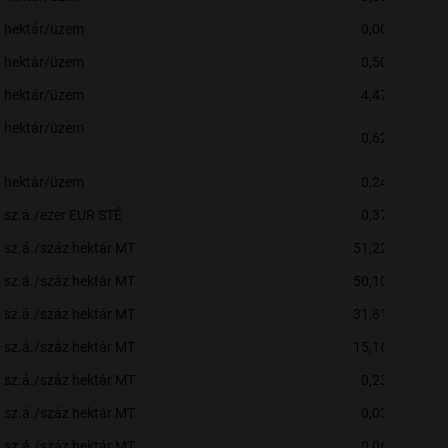
hektár/üzem
0,00
hektár/üzem
0,50
hektár/üzem
4,47
hektár/üzem
0,62
hektár/üzem
0,24
sz.á./ezer EUR STÉ
0,37
sz.á./száz hektár MT
51,22
sz.á./száz hektár MT
50,10
sz.á./száz hektár MT
31,81
sz.á./száz hektár MT
15,16
sz.á./száz hektár MT
0,23
sz.á./száz hektár MT
0,03
sz.á./száz hektár MT
0,06