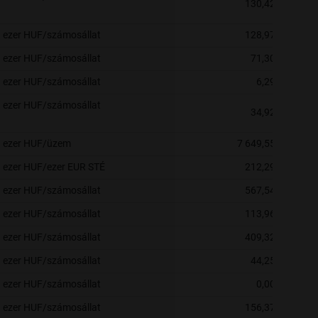
130,42
ezer HUF/számosállat
128,97
ezer HUF/számosállat
71,30
ezer HUF/számosállat
6,29
ezer HUF/számosállat
34,92
ezer HUF/üzem
7 649,55
ezer HUF/ezer EUR STÉ
212,29
ezer HUF/számosállat
567,54
ezer HUF/számosállat
113,96
ezer HUF/számosállat
409,32
ezer HUF/számosállat
44,25
ezer HUF/számosállat
0,00
ezer HUF/számosállat
156,37