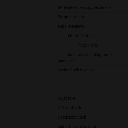
Befektetett pénzügyi eszközök
Forgóeszközök
ebből: készletek
ebből: állatok
mezei leltár
követelések, értékpapírok,
pénzeszk.
Eszközérték összesen
Saját tőke
Céltartalékok
Kötelezettségek
ebből: hosszú lejáratú