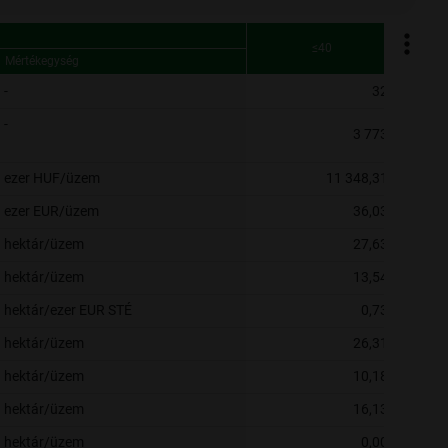
≤40
Mértékegység
Mértékegység
≤40
-
32
-
3 773
ezer HUF/üzem
11 348,31
ezer EUR/üzem
36,03
hektár/üzem
27,63
hektár/üzem
13,54
hektár/ezer EUR STÉ
0,73
hektár/üzem
26,31
hektár/üzem
10,18
hektár/üzem
16,13
hektár/üzem
0,00