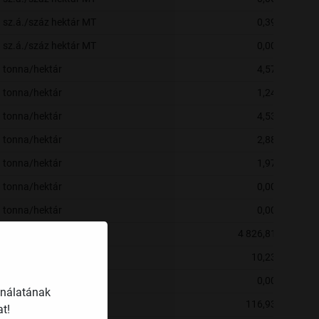
sz.á./száz hektár MT
0,39
sz.á./száz hektár MT
0,00
tonna/hektár
4,57
tonna/hektár
1,24
tonna/hektár
4,53
tonna/hektár
2,88
tonna/hektár
1,97
tonna/hektár
0,00
tonna/hektár
0,00
liter/tehén
4 826,81
darab/koca
10,23
darab/tojó
0,00
ználatának
HUF/kg
116,93
t!