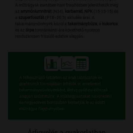
A műtrágyák esetében havi frissítésben jeleníthetők meg
az
ammóniumnitrát
(N34),
karbamid
,
NPK
(15-15-15) és
a
szuperfoszfát
(P18–20,5) aktuális árai. A
takarmánynövények közül a
takarmánybúza
, a
kukorica
és az
árpa
tonnánkénti ára követhető nyomon
rendszeresen frissülő adatok alapján.
A felhasználói felületen az árak táblázatok és
grafikonok formájában érhetők el, amelyeket
takarmánynövényenként, illetve gyűjtési időszak
alapján szűrhetünk. A műtrágyaárakat havonkénti
és negyedéves bontásban kérhetjük le az adott
műtrágya függvényében.
Árfigyelés a gyakorlatban