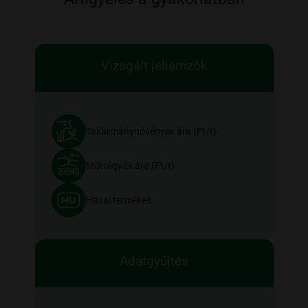
Vizsgált jellemzők
Takarmánynövények ára (Ft/t)
Műtrágyák ára (Ft/t)
Hazai termékek
Adatgyűjtés