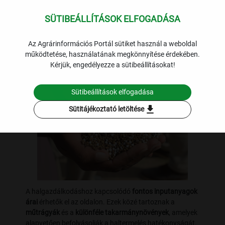
SÜTIBEÁLLÍTÁSOK ELFOGADÁSA
expand_more
Halgazdálkodás
Lekérdezések
Az Agrárinformációs Portál sütiket használ a weboldal
működtetése, használatának megkönnyítése érdekében.
Inputok árai
Kérjük, engedélyezze a sütibeállításokat!
Sütibeállítások elfogadása
download
Sütitájékoztató letöltése
A halgazdálkodáshoz kapcsolódó
fontos inputanyagok
árai
érhetők el az oldalon. Ezek közé tartoznak a
műtrágyák
és a
különféle takarmánynövények
, amelyek
alapvetően befolyásolják a haltermelés hatékonyságát.