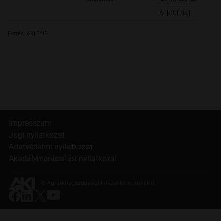
Ár [HUF/kg]
Forrás: AKI PÁIR
Impresszum
Jogi nyilatkozat
Adatvédelmi nyilatkozat
Akadálymentesítési nyilatkozat
© Agrárközgazdasági Intézet Nonprofit Kft.