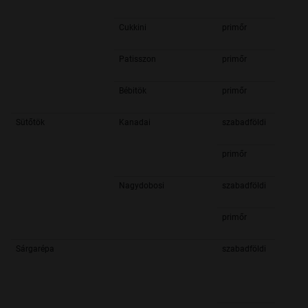
Cukkini
primőr
Patisszon
primőr
Bébitök
primőr
Sütőtök
Kanadai
szabadföldi
primőr
Nagydobosi
szabadföldi
primőr
Sárgarépa
szabadföldi