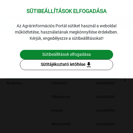
SÜTIBEÁLLÍTÁSOK ELFOGADÁSA
expand_more
Lekérdezések
Az Agrárinformációs Portál sütiket használ a weboldal
működtetése, használatának megkönnyítése érdekében.
Zöldség és gyümölcs
Szegedi fogyasztói piac: belföldi zöldség
Kérjük, engedélyezze a sütibeállításokat!
termékek havi leggyakoribb ára
2025. január - 2025. december
Sütibeállítások elfogadása
Szűrési feltételek
download
Sütitájékoztató letöltése
Burgonya
Cleopatra
szabadföldi
Újburgonya
szabadföldi
Impala
szabadföldi
Red-Scarlett
szabadföldi