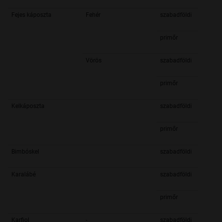
Fejes káposzta
Fehér
szabadföldi
primőr
Vörös
szabadföldi
primőr
Kelkáposzta
szabadföldi
primőr
Bimbóskel
szabadföldi
Karalábé
szabadföldi
primőr
Karfiol
-
szabadföldi