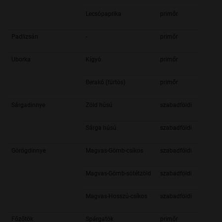
Lecsópaprika
primőr
Padlizsán
-
primőr
Uborka
Kígyó
primőr
Berakó (fürtös)
primőr
Sárgadinnye
Zöld húsú
szabadföldi
Sárga húsú
szabadföldi
Görögdinnye
Magvas-Gömb-csíkos
szabadföldi
Magvas-Gömb-sötétzöld
szabadföldi
Magvas-Hosszú-csíkos
szabadföldi
Főzőtök
Spárgatök
primőr