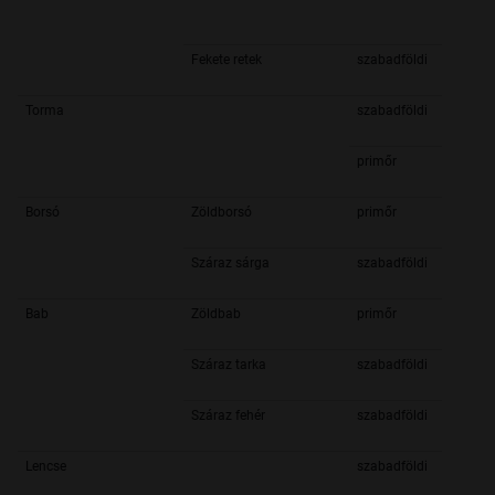
Fekete retek
szabadföldi
Torma
szabadföldi
primőr
Borsó
Zöldborsó
primőr
Száraz sárga
szabadföldi
Bab
Zöldbab
primőr
Száraz tarka
szabadföldi
Száraz fehér
szabadföldi
Lencse
szabadföldi