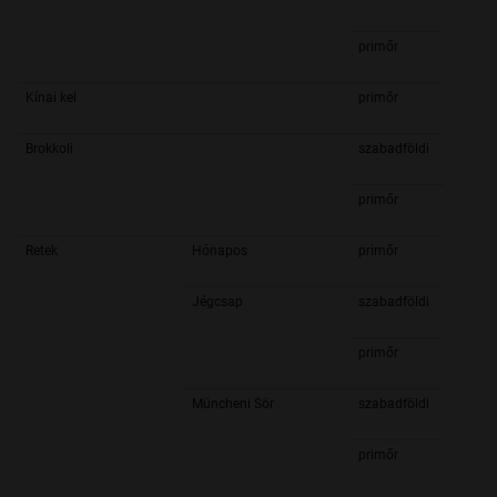
primőr
Kínai kel
primőr
Brokkoli
szabadföldi
primőr
Retek
Hónapos
primőr
Jégcsap
szabadföldi
primőr
Müncheni Sör
szabadföldi
primőr