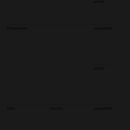
primőr
Petrezselyem
szabadföldi
primőr
Zeller
Gumós
szabadföldi