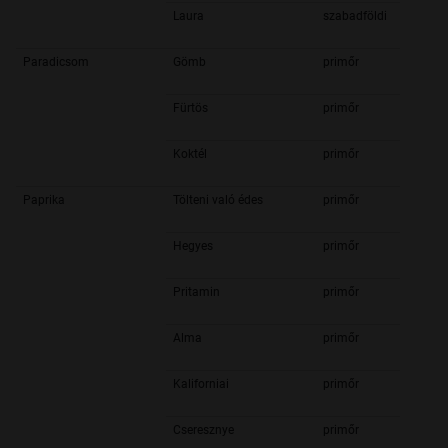
Laura
szabadföldi
Paradicsom
Gömb
primőr
Fürtös
primőr
Koktél
primőr
Paprika
Tölteni való édes
primőr
Hegyes
primőr
Pritamin
primőr
Alma
primőr
Kaliforniai
primőr
Cseresznye
primőr