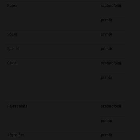
Kapor
szabadföldi
primőr
Sóska
primőr
Spenót
primőr
Cékla
szabadföldi
primőr
Fejes saláta
szabadföldi
primőr
Jégsaláta
primőr