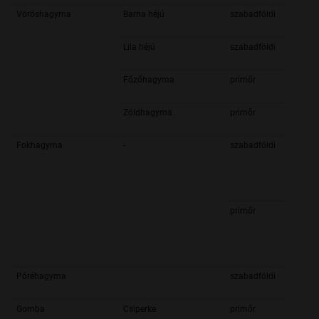
Vöröshagyma
Barna héjú
szabadföldi
Lila héjú
szabadföldi
Főzőhagyma
primőr
Zöldhagyma
primőr
Fokhagyma
-
szabadföldi
primőr
Póréhagyma
szabadföldi
Gomba
Csiperke
primőr