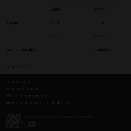
Laska
primőr
Spárga
Fehér
primőr
Zöld
primőr
Csemegekukorica
szabadföldi
Forrás: AKI PÁIR
Impresszum
Jogi nyilatkozat
Adatvédelmi nyilatkozat
Akadálymentesítési nyilatkozat
© Agrárközgazdasági Intézet Nonprofit Kft.