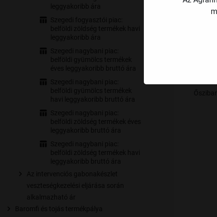
leggyakoribb ára
m
Szegedi fogyasztói piac:
belföldi zöldség termékek havi
leggyakoribb ára
Szegedi nagybani piac:
belföldi gyümölcs termékek
Kajszi
éves leggyakoribb bruttó ára
Szegedi nagybani piac:
belföldi gyümölcs termékek
Ősziba
havi leggyakoribb bruttó ára
Szegedi nagybani piac:
belföldi zöldség termékek éves
leggyakoribb bruttó ára
Szegedi nagybani piac:
belföldi zöldség termékek havi
leggyakoribb bruttó ára
Az intervenciós gabonakészlet
veszteségkezelési eljárása során
alkalmazható ár
Baromfi és tojás termékpálya