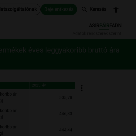
search
accessibility_new
datszolgáltatónak
Bejelentkezés
Keresés
ASIR
PÁIR
FADN
Adatok rendszerek szerint
ermékek éves leggyakoribb bruttó ára
2025. év
2025. év
koribb ár
505,78
g]
koribb ár
446,33
g]
koribb ár
444,44
g]