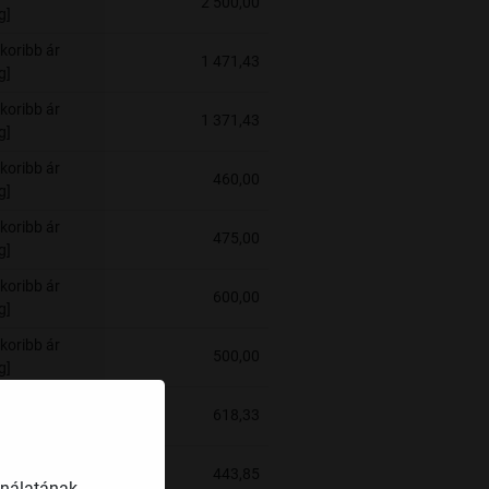
2 500,00
g]
koribb ár
1 471,43
g]
koribb ár
1 371,43
g]
koribb ár
460,00
g]
koribb ár
475,00
g]
koribb ár
600,00
g]
koribb ár
500,00
g]
koribb ár
618,33
g]
koribb ár
443,85
g]
ználatának