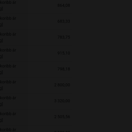
koribb ár
864,08
g]
koribb ár
683,33
g]
koribb ár
783,75
g]
koribb ár
915,10
g]
koribb ár
798,18
g]
koribb ár
2 800,00
g]
koribb ár
3 320,00
g]
koribb ár
2 505,56
g]
koribb ár