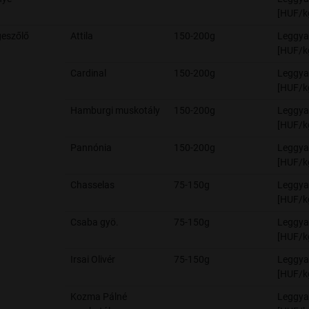
[HUF/k
eszőlő
Attila
150-200g
Leggya
[HUF/k
Cardinal
150-200g
Leggya
[HUF/k
Hamburgi muskotály
150-200g
Leggya
[HUF/k
Pannónia
150-200g
Leggya
[HUF/k
Chasselas
75-150g
Leggya
[HUF/k
Csaba gyö.
75-150g
Leggya
[HUF/k
Irsai Olivér
75-150g
Leggya
[HUF/k
Kozma Pálné
Leggya