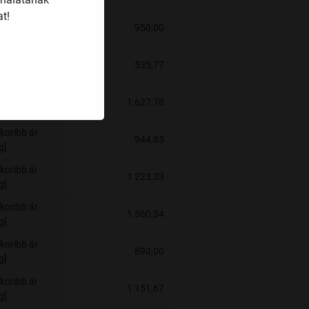
t!
koribb ár
950,00
g]
koribb ár
535,77
g]
koribb ár
1 627,78
g]
koribb ár
944,83
g]
koribb ár
1 223,33
g]
koribb ár
1 560,34
g]
koribb ár
890,00
g]
koribb ár
1 151,67
g]