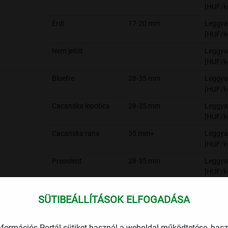
[HUF/k
Érdi
17-20 mm
Leggya
[HUF/k
Nem jelölt
Leggya
[HUF/k
Bluefre
28-35 mm
Leggya
[HUF/k
Cacanska lepotica
28-35 mm
Leggya
[HUF/k
Cacanska rana
35 mm+
Leggya
[HUF/k
President
28-35 mm
Leggya
[HUF/k
Ringló
28 mm-ig
Leggya
SÜTIBEÁLLÍTÁSOK ELFOGADÁSA
[HUF/k
Stanley
28 mm-ig
Leggya
[HUF/k
nformációs Portál sütiket használ a weboldal működtetése, has