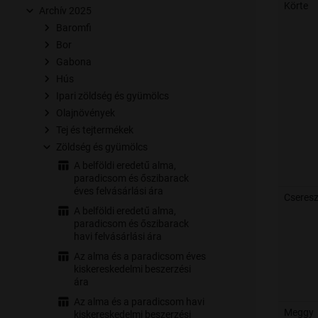
Körte
Archív 2025
Baromfi
Bor
Gabona
Hús
Ipari zöldség és gyümölcs
Olajnövények
Tej és tejtermékek
Zöldség és gyümölcs
A belföldi eredetű alma,
paradicsom és őszibarack
éves felvásárlási ára
Cseres
A belföldi eredetű alma,
paradicsom és őszibarack
havi felvásárlási ára
Az alma és a paradicsom éves
kiskereskedelmi beszerzési
ára
Az alma és a paradicsom havi
Meggy
kiskereskedelmi beszerzési