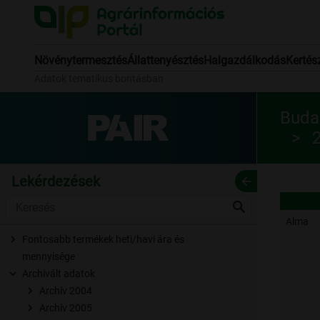
Növénytermesztés
Állattenyésztés
Halgazdálkodás
Kertés
Adatok tematikus bontásban
Budap
Lekérdezések
arrow_back
search
Alma
Fontosabb termékek heti/havi ára és
mennyisége
Archivált adatok
Archív 2004
Archív 2005