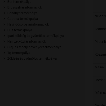
Bor termékpálya
Brüsszeli árinformációk
Dohány termékpálya
Nektari
Gabona termékpálya
Havi idősoros árinformációk
Szamó
Hús termékpálya
Ipari zöldség és gyümölcs termékpálya
Nemzetközi árinformációk
Pirosri
Olaj- és fehérjenövények termékpálya
Tej termékpálya
Köszmé
Zöldség és gyümölcs termékpálya
Málna
Szeder
Dió (tis
Geszte