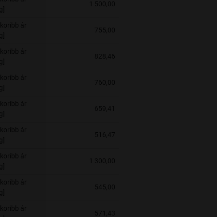
1 500,00
g]
koribb ár
755,00
g]
koribb ár
828,46
g]
koribb ár
760,00
g]
koribb ár
659,41
g]
koribb ár
516,47
g]
koribb ár
1 300,00
g]
koribb ár
545,00
g]
koribb ár
571,43