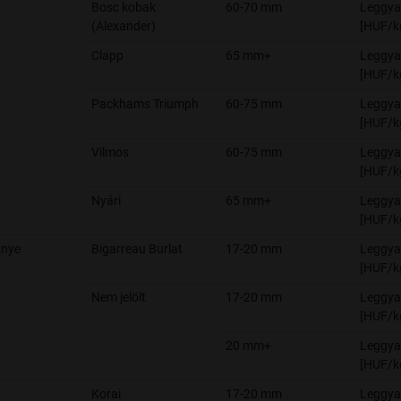
Bosc kobak
60-70 mm
Leggya
(Alexander)
[HUF/k
Clapp
65 mm+
Leggya
[HUF/k
Packhams Triumph
60-75 mm
Leggya
[HUF/k
Vilmos
60-75 mm
Leggya
[HUF/k
Nyári
65 mm+
Leggya
[HUF/k
znye
Bigarreau Burlat
17-20 mm
Leggya
[HUF/k
Nem jelölt
17-20 mm
Leggya
[HUF/k
20 mm+
Leggya
[HUF/k
Korai
17-20 mm
Leggya