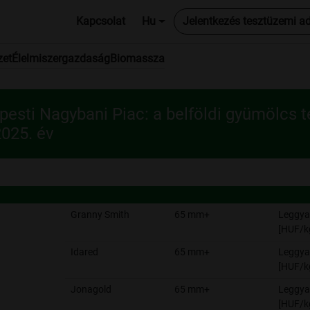
Kapcsolat
Hu
Jelentkezés tesztüzemi a
zet
Élelmiszergazdaság
Biomassza
esti Nagybani Piac: a belföldi gyümölcs t
2025. év
Granny Smith
65 mm+
Leggya
[HUF/k
Idared
65 mm+
Leggya
[HUF/k
Jonagold
65 mm+
Leggya
[HUF/k