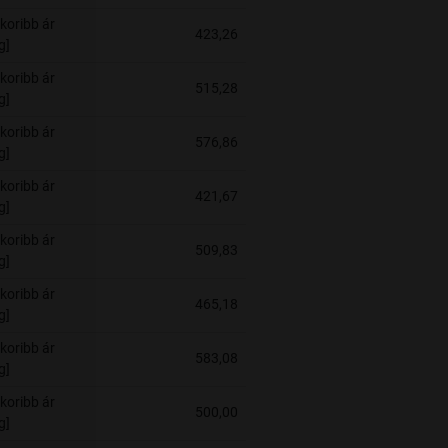
koribb ár
423,26
g]
koribb ár
515,28
g]
koribb ár
576,86
g]
koribb ár
421,67
g]
koribb ár
509,83
g]
koribb ár
465,18
g]
koribb ár
583,08
g]
koribb ár
500,00
g]