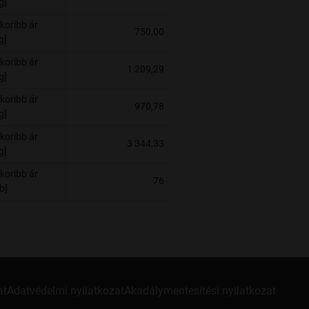
g]
koribb ár
750,00
g]
koribb ár
1 209,29
g]
koribb ár
970,78
g]
koribb ár
3 344,33
g]
koribb ár
76
b]
at
Adatvédelmi nyilatkozat
Akadálymentesítési nyilatkozat