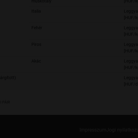
muskotály
[HUF/k
Italia
Leggya
[HUF/k
Fehér
Leggya
[HUF/k
Piros
Leggya
[HUF/k
Akác
Leggya
[HUF/k
árgított)
Leggya
[HUF/d
I PÁIR
Impresszum
Jogi nyilatkoz