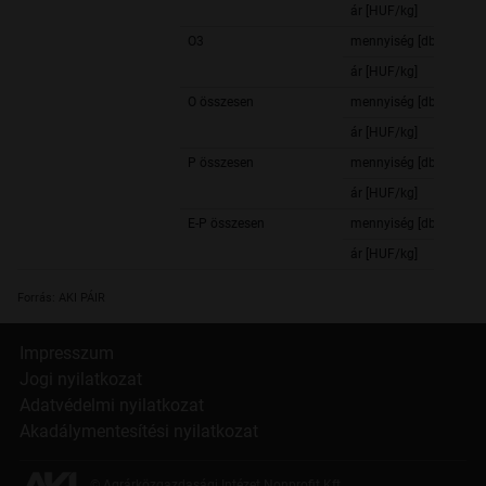
ár [HUF/kg]
O3
mennyiség [db]
ár [HUF/kg]
O összesen
mennyiség [db]
ár [HUF/kg]
P összesen
mennyiség [db]
ár [HUF/kg]
E-P összesen
mennyiség [db]
ár [HUF/kg]
Forrás: AKI PÁIR
Impresszum
Jogi nyilatkozat
Adatvédelmi nyilatkozat
Akadálymentesítési nyilatkozat
© Agrárközgazdasági Intézet Nonprofit Kft.