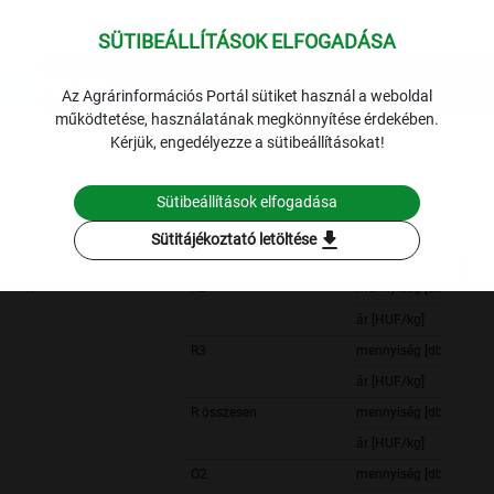
SÜTIBEÁLLÍTÁSOK ELFOGADÁSA
expand_more
Lekérdezések
Az Agrárinformációs Portál sütiket használ a weboldal
működtetése, használatának megkönnyítése érdekében.
Archivált adatok
Archív 2025
Hús
A fiatal bika éves
Kérjük, engedélyezze a sütibeállításokat!
termelői ára hasított meleg súlyban
2025. év
Sütibeállítások elfogadása
Szűrési feltételek
download
Sütitájékoztató letöltése
A
R2
mennyiség [db]
ár [HUF/kg]
R3
mennyiség [db]
ár [HUF/kg]
R összesen
mennyiség [db]
ár [HUF/kg]
O2
mennyiség [db]