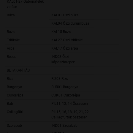
KAL01-27 Gabonafélék
1 342 6
vetése
Búza
KAL01 Őszi búza
922 3
KAL04 Őszi durumbúza
35 7
Rozs
KAL15 Rozs
37 3
Tritikále
KAL27 Őszi tritikálé
65 0
Árpa
KAL17 Őszi árpa
282 1
Repce
IND03 Őszi
137 6
káposztarepce
BETAKARÍTÁS
Rizs
RIZ03 Rizs
2 3
Burgonya
BUR01 Burgonya
6 3
Cukorrépa
CUK01 Cukorrépa
16 3
Bab
PIL11, 12, 14 Összesen
7
Csillagfürt
PIL15, 16, 18, 19, 21, 22
4
Csillagfürtök összesen
Szójabab
IND01 Szójabab
111 7