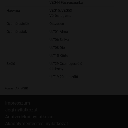
VEG44 Fűszerpaprika
1 2
Hagyma
VEG15, VEG53
1 8
Vöröshagyma
Gyümölcsfélék
Összesen
87 6
Gyümölcsfák
ULT01 Alma
20 3
ULT06 Szilva
5 7
ULT08 Dió
8 7
ULT15 Körte
1 8
Szőlő
ULT29 Csemegeszőlő
3
ültetvény
ULT19-20 borszőlő
50 6
Forrás: AKI ASIR
Impresszum
Jogi nyilatkozat
Adatvédelmi nyilatkozat
Akadálymentesítési nyilatkozat