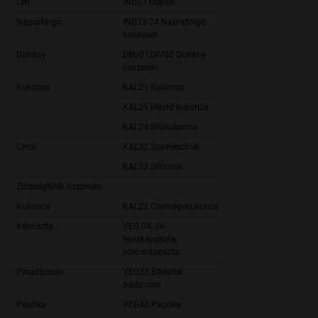
Len
IND07 Olajlen
2 7
Napraforgó
IND23-24 Napraforgó
679 7
összesen
Dohány
DBU01,DIV02 Dohány
2 7
összesen
Kukorica
KAL21 Kukorica
874 0
KAL25 Hibrid kukorica
15 7
KAL24 Silókukorica
52 5
Cirok
KAL32 Szemescirok
44 9
KAL33 Silócirok
12 1
Zöldségfélék összesen
35 7
Kukorica
KAL23 Csemegekukorica
28 8
Káposzta
VEG 04, 06
fejeskáposzta,
1 0
vöröskáposzta
Paradicsom
VEG33 Étkezési
1 6
padicsom
Paprika
VEG43 Paprika
9