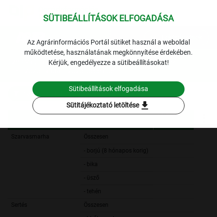
SÜTIBEÁLLÍTÁSOK ELFOGADÁSA
expand_more
Lekérdezések
Az Agrárinformációs Portál sütiket használ a weboldal
működtetése, használatának megkönnyítése érdekében.
1280 Vágóhidak élőállat vágása
Vágóállat 2025 év
Kérjük, engedélyezze a sütibeállításokat!
2025. január - 2025. december
Sütibeállítások elfogadása
Szűrési feltételek
download
Sütitájékoztató letöltése
2025. január
Darab [db]
2025. január
Darab [db]
Szarvasmarha
Összesen
8 6
- borjú (8 hónapos korig)
2
- bika
2 5
- üsző
7
- tehén
4 7
Sertés
Összesen
417 8