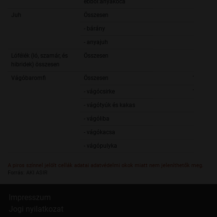
ebből:anyakoca
6 9
Juh
Összesen
2 7
- bárány
2 1
- anyajuh
5
Lófélék (ló, szamár, és
Összesen
hibridek) összesen
Vágóbaromfi
Összesen
18 514 2
- vágócsirke
16 830 5
- vágótyúk és kakas
286 6
- vágóliba
58 7
- vágókacsa
905 4
- vágópulyka
432 8
A piros színnel jelölt cellák adatai adatvédelmi okok miatt nem jeleníthetők meg.
Forrás: AKI ASIR
Impresszum
Jogi nyilatkozat