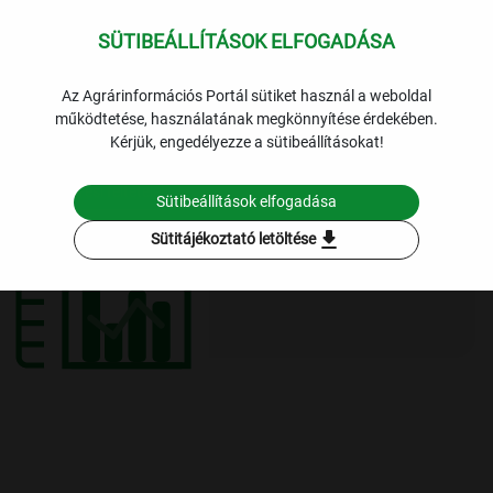
SÜTIBEÁLLÍTÁSOK ELFOGADÁSA
expand_more
Halgazdálkodás
Lekérdezések
Az Agrárinformációs Portál sütiket használ a weboldal
működtetése, használatának megkönnyítése érdekében.
Külkereskedelem
Halászati termékek forgalmának egyenlege
Kérjük, engedélyezze a sütibeállításokat!
Szűrési feltételek
Sütibeállítások elfogadása
download
Sütitájékoztató letöltése
Adatmegjelenítés típusa