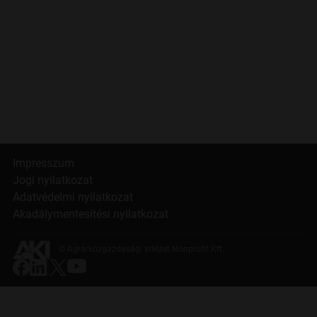
Impresszum
Jogi nyilatkozat
Adatvédelmi nyilatkozat
Akadálymentesítési nyilatkozat
© Agrárközgazdasági Intézet Nonprofit Kft.