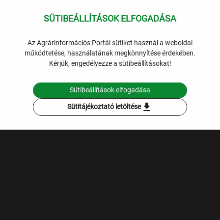
SÜTIBEÁLLÍTÁSOK ELFOGADÁSA
expand_more
Kertészet
Lekérdezések
Az Agrárinformációs Portál sütiket használ a weboldal
működtetése, használatának megkönnyítése érdekében.
Termésátlag - idősorban - saját adattal
Kérjük, engedélyezze a sütibeállításokat!
Szűrési feltételek
Sütibeállítások elfogadása
download
Sütitájékoztató letöltése