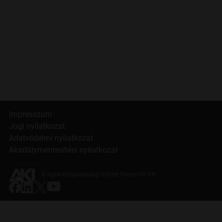
Impresszum
Jogi nyilatkozat
Adatvédelmi nyilatkozat
Akadálymentesítési nyilatkozat
© Agrárközgazdasági Intézet Nonprofit Kft.